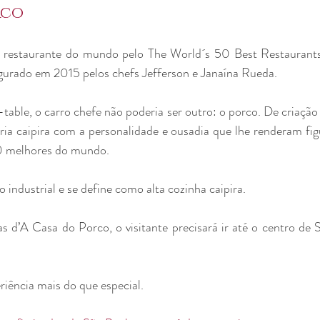
rco
r restaurante do mundo pelo The World´s 50 Best Restaurants,
gurado em 2015 pelos chefs Jefferson e Janaína Rueda. 
ble, o carro chefe não poderia ser outro: o porco. De criação 
ria caipira com a personalidade e ousadia que lhe renderam figu
50 melhores do mundo.
 industrial e se define como alta cozinha caipira. 
as d’A Casa do Porco, o visitante precisará ir até o centro de 
iência mais do que especial.