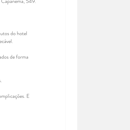
O restaurante, que já existe há mais de duas décadas, fica nos Jardins, na Rua Barão de Capanema, 549. 
utos do hotel 
ecável.
ados de forma 
.
omplicações. E 