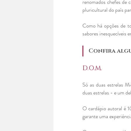
renomados chefes de co
pluricultural do país pa
Como há opções de tod
sabores inesquecíveis e
Confira algu
D.O.M.
Só as duas estrelas Mi
duas estrelas - e um de
O cardápio autoral é 1
garante uma experiência 