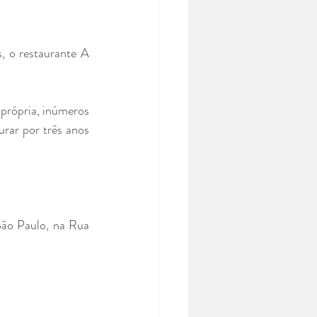
 o restaurante A 
própria, inúmeros 
rar por três anos 
São Paulo, na Rua 