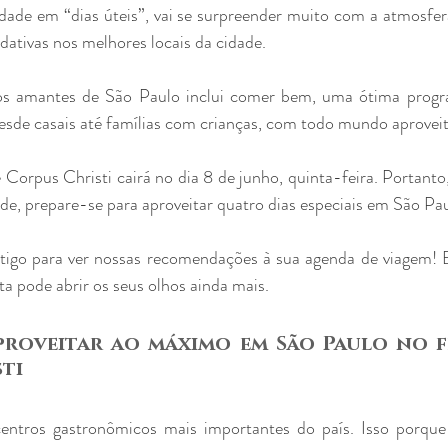
dade em “dias úteis”, vai se surpreender muito com a atmosfera
idativas nos melhores locais da cidade.
os amantes de São Paulo inclui comer bem, uma ótima progra
esde casais até famílias com crianças, com todo mundo aprove
 Corpus Christi cairá no dia 8 de junho, quinta-feira. Portanto,
ade, prepare-se para aproveitar quatro dias especiais em São Pau
tigo para ver nossas recomendações à sua agenda de viagem! E
ta pode abrir os seus olhos ainda mais.
proveitar ao máximo em São Paulo no fe
ti
ntros gastronômicos mais importantes do país. Isso porque