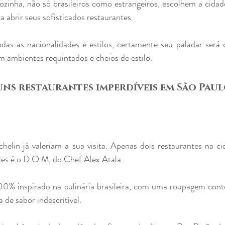
zinha, não só brasileiros como estrangeiros, escolhem a cidad
ra abrir seus sofisticados restaurantes.
as as nacionalidades e estilos, certamente seu paladar será
m ambientes requintados e cheios de estilo.
ns restaurantes imperdíveis em São Pau
chelin já valeriam a sua visita. Apenas dois restaurantes na 
les é o D.O.M, do Chef Alex Atala. 
00% inspirado na culinária brasileira, com uma roupagem cont
de sabor indescritível. 