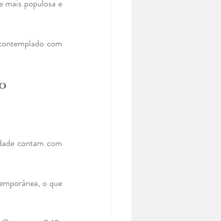
e mais populosa e 
 contemplado com 
lo
cidade contam com 
emporânea, o que 