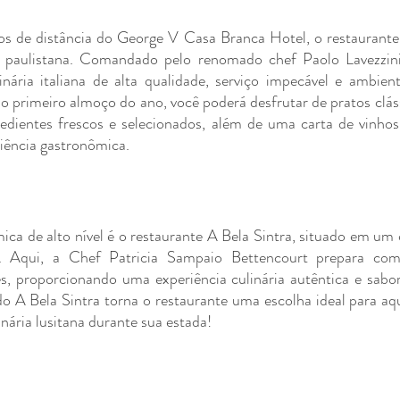
os de distância do George V Casa Branca Hotel, o restaurante
 paulistana. Comandado pelo renomado chef Paolo Lavezzini,
nária italiana de alta qualidade, serviço impecável e ambient
o primeiro almoço do ano, você poderá desfrutar de pratos cláss
redientes frescos e selecionados, além de uma carta de vinhos
ência gastronômica.
ca de alto nível é o restaurante A Bela Sintra, situado em um
s. Aqui, a Chef Patricia Sampaio Bettencourt prepara com 
es, proporcionando uma experiência culinária autêntica e sabo
do A Bela Sintra torna o restaurante uma escolha ideal para aq
inária lusitana durante sua estada!