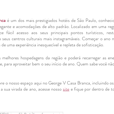
nca
 é um dos mais prestigiados hotéis de São Paulo, conhecid
egante e acomodações de alto padrão. Localizado em uma regiã
ce fácil acesso aos seus principais pontos turísticos, rest
o seus centros culturais mais instagramáveis. Começar o ano 
 de uma experiência inesquecível e repleta de sofisticação.
s melhores hospedagens da região e poderá recarregar as ene
 para aproveitar bem o seu início de ano. Quem sabe você não 
re o nosso espaço aqui no George V Casa Branca, incluindo os 
a sua virada de ano, acesse nosso 
site
 e fique por dentro de to