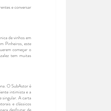
entes e conversar 
ica de vinhos em 
m Pinheiros, este 
 querem começar o 
zalez tem muitas 
ena. O SubAstor é 
nte intimista e a 
singular. A carta 
orais e clássicos 
para desfrutar de 