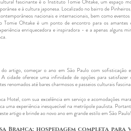
cultural fascinante é o Instituto Tomie Ohtake, um espaço mo
orânea e à cultura japonesa. Localizado no bairro de Pinheiros, 
contemporâneos nacionais e internacionais, bem como eventos cu
uto Tomie Ohtake é um ponto de encontro para os amantes de
eriência enriquecedora e inspiradora - e a apenas alguns min
ca.
do artigo, começar o ano em São Paulo com sofisticação e 
l. A cidade oferece uma infinidade de opções para satisfazer 
tes renomados até bares charmosos e passeios culturais fascina
a Hotel, com sua excelência em serviço e acomodações maravil
a uma experiência inesquecível na metrópole paulista. Portanto
este artigo e brinde ao novo ano em grande estilo em São Paulo
sa Branca: hospedagem completa para vo