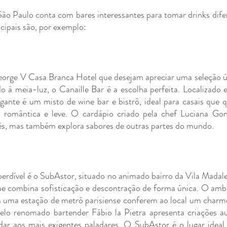
ão Paulo conta com bares interessantes para tomar drinks difer
cipais são, por exemplo:
orge V Casa Branca Hotel que desejam apreciar uma seleção ún
 à meia-luz, o Canaille Bar é a escolha perfeita. Localizado e
gante é um misto de wine bar e bistrô, ideal para casais que
romântica e leve. O cardápio criado pela chef Luciana Gon
cês, mas também explora sabores de outras partes do mundo.
erdível é o SubAstor, situado no animado bairro da Vila Madal
 combina sofisticação e descontração de forma única. O ambie
 uma estação de metrô parisiense conferem ao local um charme 
elo renomado bartender Fábio la Pietra apresenta criações aut
dar aos mais exigentes paladares. O SubAstor é o lugar ideal 