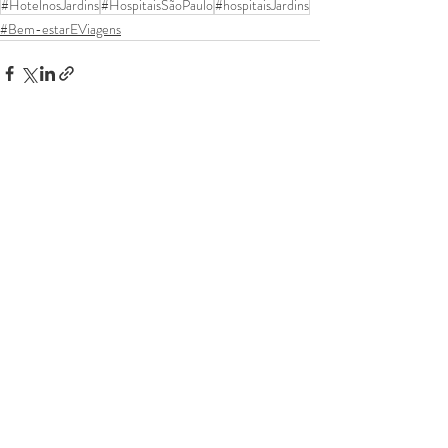
#HotelnosJardins
#HospitaisSãoPaulo
#hospitaisJardins
#Bem-estarEViagens
Comentários
Escreva um comentário
Mantenha-se atualizado
Assinar