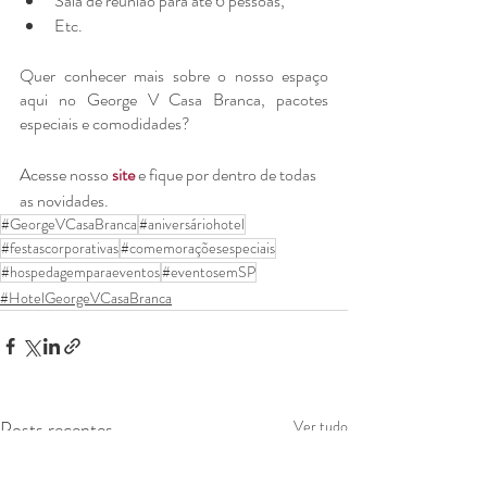
Sala de reunião para até 6 pessoas,
Etc.
Quer conhecer mais sobre o nosso espaço 
aqui no George V Casa Branca, pacotes 
especiais e comodidades?
Acesse nosso 
site
 e fique por dentro de todas 
as novidades.
#GeorgeVCasaBranca
#aniversáriohotel
#festascorporativas
#comemoraçõesespeciais
#hospedagemparaeventos
#eventosemSP
#HotelGeorgeVCasaBranca
Posts recentes
Ver tudo