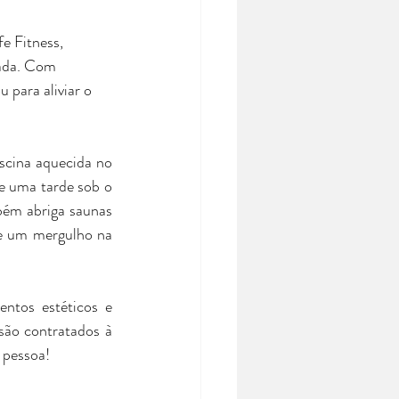
e Fitness, 
ada. Com 
para aliviar o 
cina aquecida no 
e uma tarde sob o 
bém abriga saunas 
e um mergulho na 
ntos estéticos e 
ão contratados à 
 pessoa!