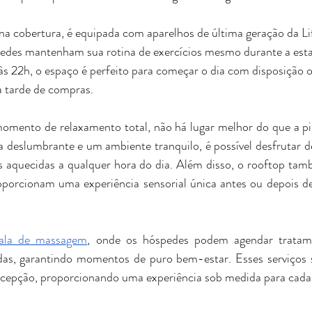
a na cobertura, é equipada com aparelhos de última geração da Lif
pedes mantenham sua rotina de exercícios mesmo durante a est
 22h, o espaço é perfeito para começar o dia com disposição ou 
a tarde de compras.
mento de relaxamento total, não há lugar melhor do que a pis
 deslumbrante e um ambiente tranquilo, é possível desfrutar d
as aquecidas a qualquer hora do dia. Além disso, o rooftop tam
oporcionam uma experiência sensorial única antes ou depois d
ala de massagem
, onde os hóspedes podem agendar tratame
das, garantindo momentos de puro bem-estar. Esses serviços s
ecepção, proporcionando uma experiência sob medida para cada