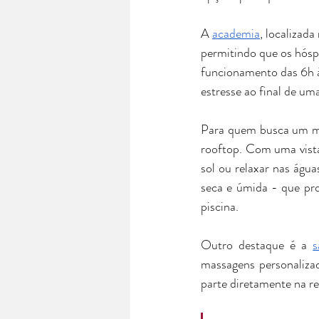
A 
academia
, localizad
permitindo que os hós
funcionamento das 6h às
estresse ao final de um
Para quem busca um mo
rooftop. Com uma vista
sol ou relaxar nas águ
seca e úmida - que pr
piscina.
Outro destaque é a 
s
massagens personaliza
parte diretamente na r