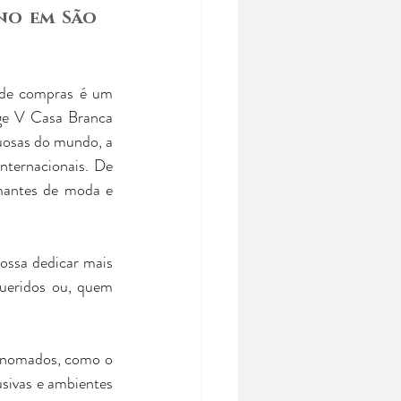
no em São 
 de compras é um 
ge V Casa Branca 
uosas do mundo, a 
ternacionais. De 
amantes de moda e 
ssa dedicar mais 
ueridos ou, quem 
renomados, como o 
sivas e ambientes 