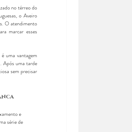
lizado no térreo do 
guesas, o Aveiro 
is. O atendimento 
ara marcar esses 
l é uma vantagem 
. Após uma tarde 
iosa sem precisar 
anca
axamento e 
ma série de 