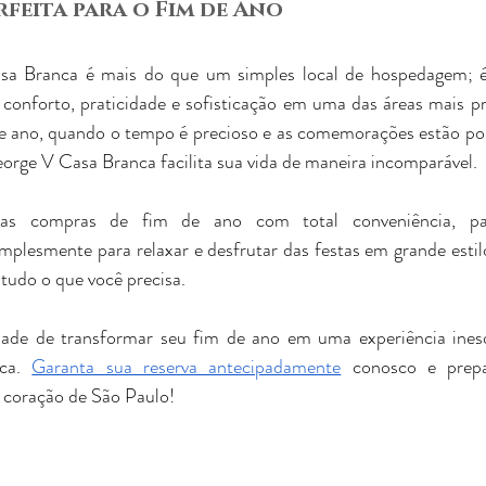
rfeita para o Fim de Ano
a Branca é mais do que um simples local de hospedagem; é 
onforto, praticidade e sofisticação em uma das áreas mais pri
e ano, quando o tempo é precioso e as comemorações estão por 
rge V Casa Branca facilita sua vida de maneira incomparável.
suas compras de fim de ano com total conveniência, par
mplesmente para relaxar e desfrutar das festas em grande estil
tudo o que você precisa.
ade de transformar seu fim de ano em uma experiência inesq
ca. 
Garanta sua reserva antecipadamente
 conosco e prepa
 coração de São Paulo!