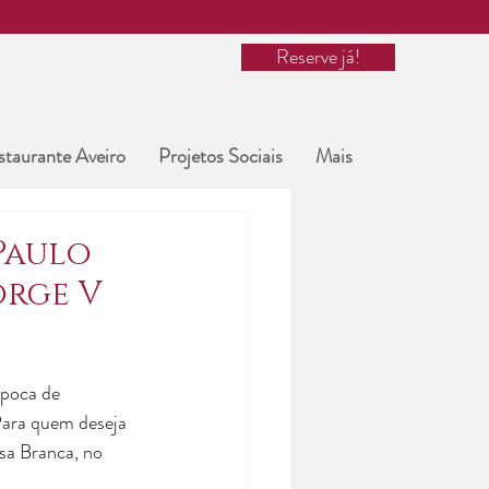
Reserve já!
staurante Aveiro
Projetos Sociais
Mais
Paulo
orge V
época de 
Para quem deseja 
sa Branca, no 