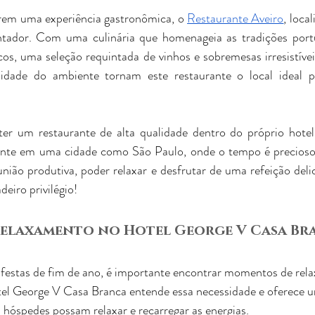
rem uma experiência gastronômica, o 
Restaurante Aveiro
, loca
entador. Com uma culinária que homenageia as tradições portu
cos, uma seleção requintada de vinhos e sobremesas irresistíve
lidade do ambiente tornam este restaurante o local ideal p
 ter um restaurante de alta qualidade dentro do próprio hote
mente em uma cidade como São Paulo, onde o tempo é precioso
ião produtiva, poder relaxar e desfrutar de uma refeição delic
deiro privilégio!
Relaxamento no Hotel George V Casa Br
 festas de fim de ano, é importante encontrar momentos de rel
el George V Casa Branca entende essa necessidade e oferece u
 hóspedes possam relaxar e recarregar as energias.