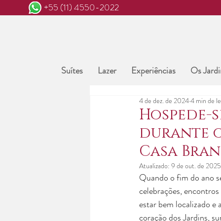
+55 (11) 4550-2022
Suítes
Lazer
Experiências
Os Jardi
4 de dez. de 2024
4 min de le
Hospede-s
durante o
Casa Bra
Atualizado:
9 de out. de 2025
Quando o fim do ano se 
celebrações, encontros 
estar bem localizado e a
coração dos Jardins, su