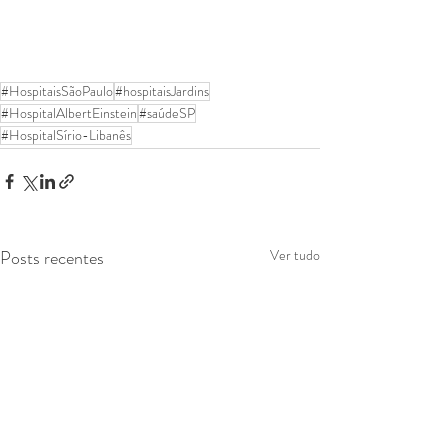
#HospitaisSãoPaulo
#hospitaisJardins
#HospitalAlbertEinstein
#saúdeSP
#HospitalSírio-Libanês
Posts recentes
Ver tudo