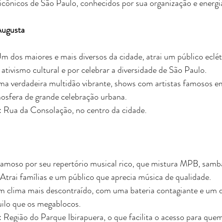
icônicos de São Paulo, conhecidos por sua organização e energi
Augusta
Um dos maiores e mais diversos da cidade, atrai um público eclét
ativismo cultural e por celebrar a diversidade de São Paulo.
a verdadeira multidão vibrante, shows com artistas famosos em
mosfera de grande celebração urbana.
: Rua da Consolação, no centro da cidade.
Famoso por seu repertório musical rico, que mistura MPB, samba
. Atrai famílias e um público que aprecia música de qualidade.
 clima mais descontraído, com uma bateria contagiante e um d
ilo que os megablocos.
: Região do Parque Ibirapuera, o que facilita o acesso para quem