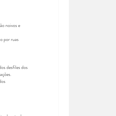
ão noivos e 
o por ruas 
os desfiles dos 
ações. 
dos 