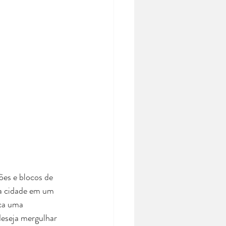
es e blocos de 
 a cidade em um 
sca uma 
deseja mergulhar 