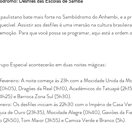
dromo: Desfiles das Escolas de Samba
 paulistano bate mais forte no Sambódromo do Anhembi, e a p
ecível. Assistir aos desfiles é uma imersão na cultura brasileir
e emoção. Para que você possa se programar, aqui está a ordem of
upo Especial acontecerão em duas noites mágicas:
e fevereiro: A noite começa às 23h com a Mocidade Unida da Mo
(0h05), Dragões da Real (1h10), Acadêmicos do Tatuapé (2h15
4h25) e Barroca Zona Sul (5h30).
ereiro: Os desfiles iniciam às 22h30 com o Império de Casa Ver
uia de Ouro (23h35), Mocidade Alegre (0h40), Gaviões da Fiel
io (2h50), Tom Maior (3h55) e Camisa Verde e Branco (5h).