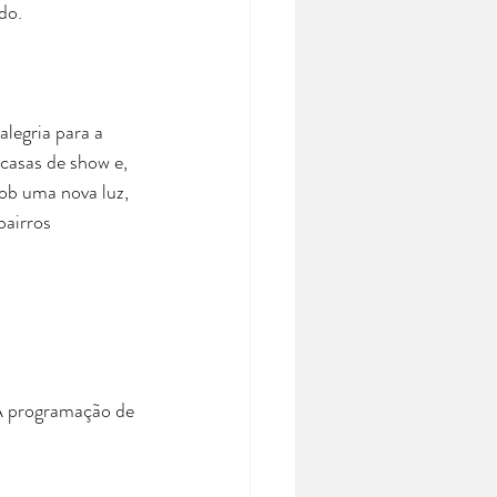
do.
legria para a 
casas de show e, 
ob uma nova luz, 
airros 
 
A programação de 