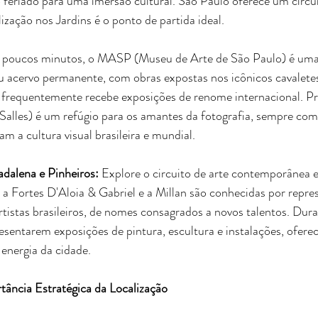
 feriado para uma imersão cultural. São Paulo oferece um circui
lização nos Jardins é o ponto de partida ideal.
 poucos minutos, o MASP (Museu de Arte de São Paulo) é uma 
u acervo permanente, com obras expostas nos icônicos cavaletes 
 frequentemente recebe exposições de renome internacional. Pró
 Salles) é um refúgio para os amantes da fotografia, sempre com
m a cultura visual brasileira e mundial.
adalena e Pinheiros:
 Explore o circuito de arte contemporânea 
 a Fortes D'Aloia & Gabriel e a Millan são conhecidas por repre
tistas brasileiros, de nomes consagrados a novos talentos. Dura
sentarem exposições de pintura, escultura e instalações, ofer
 energia da cidade.
tância Estratégica da Localização